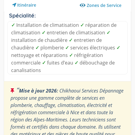
Itinéraire
Zones de Service
Spécialité:
✓
Installation de climatisation
✓
réparation de
climatisation
✓
entretien de climatisation
✓
installation de chaudière
✓
entretien de
chaudière
✓
plomberie
✓
services électriques
✓
nettoyage et réparations
✓
réfrigération
commerciale
✓
fuites d’eau
✓
débouchage de
canalisations
“
Mise à jour 2026:
Chikhaoui Services Dépannage
propose une gamme complète de services en
plomberie, chauffage, climatisation, électricité et
réfrigération commerciale à Nice et dans toute la
région des Alpes-Maritimes. Leurs techniciens sont
formés et certifiés dans chaque domaine. Ils utilisent
des matériaux et des pièces de haute qualité pour