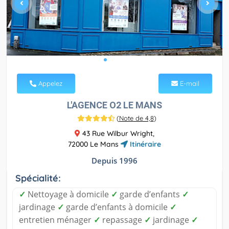
Appelez
E-mail
L'AGENCE O2 LE MANS
(
Note de 4,8
)
43 Rue Wilbur Wright,
72000 Le Mans
Itinéraire
Depuis 1996
Spécialité:
✓
Nettoyage à domicile
✓
garde d’enfants
✓
jardinage
✓
garde d’enfants à domicile
✓
entretien ménager
✓
repassage
✓
jardinage
✓