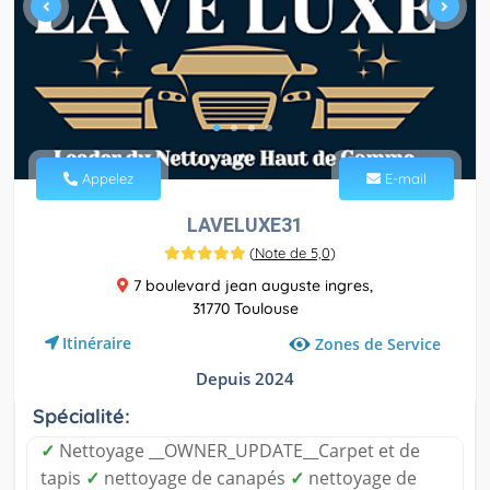
Appelez
E-mail
LAVELUXE31
(
Note de 5,0
)
7 boulevard jean auguste ingres,
31770 Toulouse
Itinéraire
Zones de Service
Depuis 2024
Spécialité:
✓
Nettoyage __OWNER_UPDATE__Carpet et de
tapis
✓
nettoyage de canapés
✓
nettoyage de