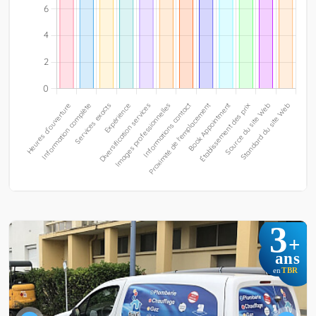
3
+
ans
TBR
en