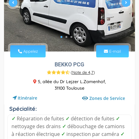
Appelez
E-mail
BEKKO PCG
(
Note de 4,7
)
5, allée du Dr Lejzer L.Zamenhof,
31100 Toulouse
Itinéraire
Zones de Service
Spécialité:
✓
Réparation de fuites
✓
détection de fuites
✓
nettoyage des drains
✓
débouchage de camions
à réaction électrique
✓
inspection par caméra
✓