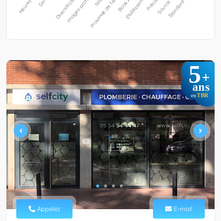
5
+
ans
TBR
en
Appelez
E-mail