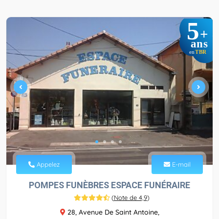
5
+
ans
TBR
en
Appelez
E-mail
POMPES FUNÈBRES ESPACE FUNÉRAIRE
(
Note de 4,9
)
28, Avenue De Saint Antoine,