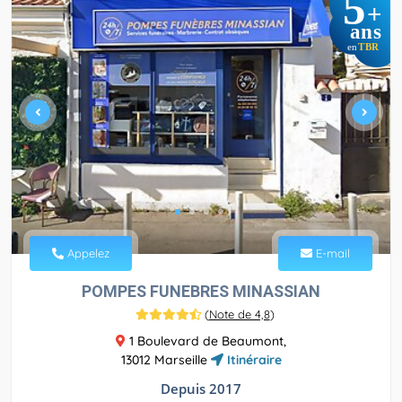
5
+
ans
TBR
en
Appelez
E-mail
POMPES FUNEBRES MINASSIAN
(
Note de 4,8
)
1 Boulevard de Beaumont,
13012 Marseille
Itinéraire
Depuis 2017