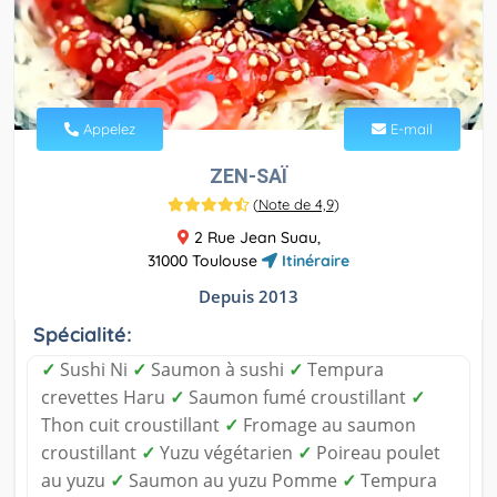
Appelez
E-mail
ZEN-SAÏ
(
Note de 4,9
)
2 Rue Jean Suau,
31000 Toulouse
Itinéraire
Depuis 2013
Spécialité:
✓
Sushi Ni
✓
Saumon à sushi
✓
Tempura
crevettes Haru
✓
Saumon fumé croustillant
✓
Thon cuit croustillant
✓
Fromage au saumon
croustillant
✓
Yuzu végétarien
✓
Poireau poulet
au yuzu
✓
Saumon au yuzu Pomme
✓
Tempura