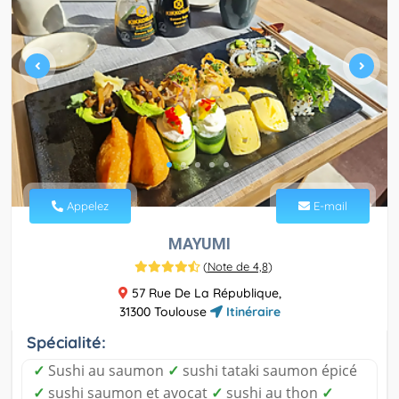
Appelez
E-mail
MAYUMI
(
Note de 4,8
)
57 Rue De La République,
31300 Toulouse
Itinéraire
Spécialité:
✓
Sushi au saumon
✓
sushi tataki saumon épicé
✓
sushi saumon et avocat
✓
sushi au thon
✓