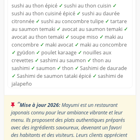
sushi au thon épicé
✓
sushi au thon cuisin
✓
sushi au thon cuisiné épicé
✓
sushi au daurée
citronnée
✓
sushi au concombre tulipe
✓
tartare
au saumon temaki
✓
avocat au saumon temaki
✓
avocat au thon temaki
✓
soupe miso
✓
maki au
concombre
✓
maki avocat
✓
maki au concombre
✓
gyūdon
✓
poulet karaage
✓
nouilles aux
crevettes
✓
sashimi au saumon
✓
thon au
sashimi
✓
saumon
✓
thon
✓
Sashimi de daurade
✓
Sashimi de saumon tataki épicé
✓
sashimi de
jalapeño
“
Mise à jour 2026:
Mayumi est un restaurant
japonais connu pour leur ambiance vibrante et leur
menu. Ils proposent des plats authentiques préparés
avec des ingrédients savoureux, devenant un favori
des habitants et des visiteurs. Leurs clients apprécient