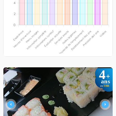
4
+
ans
TBR
en