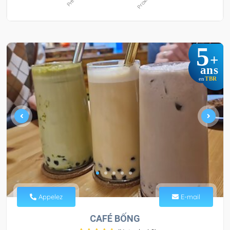
5
+
ans
TBR
en
Appelez
E-mail
CAFÉ BỐNG