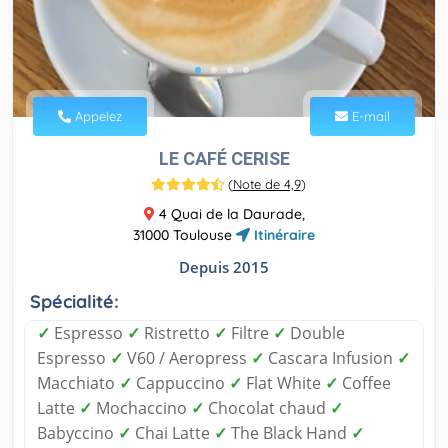
Appelez
E-mail
LE CAFÉ CERISE
(
Note de 4,9
)
4 Quai de la Daurade,
31000 Toulouse
Itinéraire
Depuis 2015
Spécialité:
✓
Espresso
✓
Ristretto
✓
Filtre
✓
Double
Espresso
✓
V60 / Aeropress
✓
Cascara Infusion
✓
Macchiato
✓
Cappuccino
✓
Flat White
✓
Coffee
Latte
✓
Mochaccino
✓
Chocolat chaud
✓
Babyccino
✓
Chai Latte
✓
The Black Hand
✓