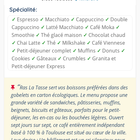
Spécialité:
✓
Espresso
✓
Macchiato
✓
Cappuccino
✓
Double
Cappuccino
✓
Latté Macchiato
✓
Café Moka
✓
Smoothie
✓
Thé glacé maison
✓
Chocolat chaud
✓
Chai Latte
✓
Thé
✓
Milkshake
✓
Café Viennese
✓
Petit-déjeuner complet
✓
Muffins
✓
Donuts
✓
Cookies
✓
Gâteaux
✓
Crumbles
✓
Granita et
Petit-déjeuner Express
“
Ras La Tasse sert vos boissons préférées dans des
gobelets en carton écologiques. Le menu propose une
grande variété de sandwiches, pâtisseries, muffins,
beignets, biscuits et gâteaux, parfaits pour le petit-
déjeuner, les en-cas ou les bouchées légères. Ouvert
sept jours sur sept, ce café entièrement indépendant
basé à 100 % à Toulouse est situé au cœur de la ville.
Leur devise : Un bâillement est un cri silencieux pour