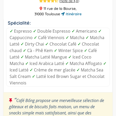
(
Note de 4,8
)
11 rue de la Bourse,
31000 Toulouse
Itinéraire
Spécialité:
✓
Espresso
✓
Double Espresso
✓
Americano
✓
Cappuccino
✓
Café Viennois
✓
Matcha
✓
Matcha
Latté
✓
Dirty Chai
✓
Chocolat Café
✓
Chocolat
chaud
✓
Cà - Phê Kem
✓
Winter Spice
✓
Café
Latté
✓
Matcha Latté Mangue
✓
Iced Coco
Matcha
✓
Iced Arabica Latté
✓
Matcha Affogato
✓
Iced Latté
✓
Crème de mer glacée
✓
Matcha Sea
Salt Cream
✓
Latté Iced Brown Sugar et Chocolat
Viennois
“
Café Bống propose une merveilleuse sélection de
gâteaux et de biscuits faits maison, un menu de
snacks simple mais satisfaisant, ainsi que des