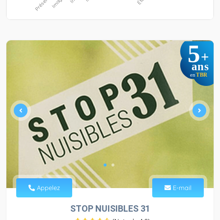
5
+
ans
TBR
en
Appelez
E-mail
STOP NUISIBLES 31