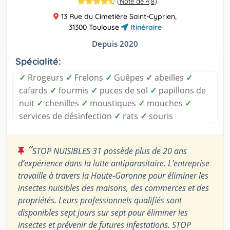
(
Note de 4,8
)
13 Rue du Cimetière Saint-Cyprien,
31300 Toulouse
Itinéraire
Depuis 2020
Spécialité:
✓
Rrogeurs
✓
Frelons
✓
Guêpes
✓
abeilles
✓
cafards
✓
fourmis
✓
puces de sol
✓
papillons de
nuit
✓
chenilles
✓
moustiques
✓
mouches
✓
services de désinfection
✓
rats
✓
souris
“
STOP NUISIBLES 31 possède plus de 20 ans
d’expérience dans la lutte antiparasitaire. L’entreprise
travaille à travers la Haute-Garonne pour éliminer les
insectes nuisibles des maisons, des commerces et des
propriétés. Leurs professionnels qualifiés sont
disponibles sept jours sur sept pour éliminer les
insectes et prévenir de futures infestations. STOP