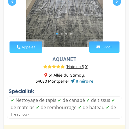
Appelez
E-mail
AQUANET
(
Note de 5,0
)
51 Allée du Gamay,
34080 Montpellier
Itinéraire
Spécialité:
✓
Nettoyage de tapis
✓
de canapé
✓
de tissus
✓
de matelas
✓
de rembourrage
✓
de bateau
✓
de
terrasse