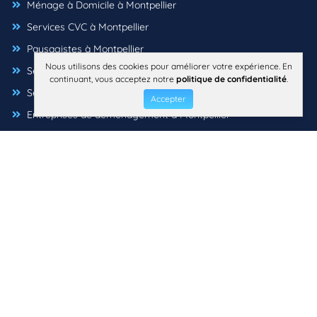
Ménage à Domicile à Montpellier
Services CVC à Montpellier
Paysagistes à Montpellier
Nous utilisons des cookies pour améliorer votre expérience. En
Services De laverie à Montpellier
continuant, vous acceptez notre
politique de confidentialité
.
Serruriers à Montpellier
Accepter
Entreprises de déménagement à Montpellier
Peintres à Montpellier
Contrôle des nuisibles à Montpellier
Plombiers à Montpellier
Imprimeries à Montpellier
Couvreurs à Montpellier
Services de remorquage à Montpellier