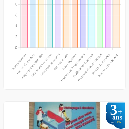
3
+
ans
TBR
en