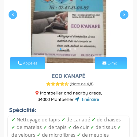
Appelez
E-mail
ECO K'ANAPÉ
(
Note de 4,8
)
Montpellier and nearby areas,
34000 Montpellier
Itinéraire
Spécialité:
✓
Nettoyage de tapis
✓
de canapé
✓
de chaises
✓
de matelas
✓
de tapis
✓
de cuir
✓
de tissus
✓
de velours
✓
de microfibres
✓
de meubles