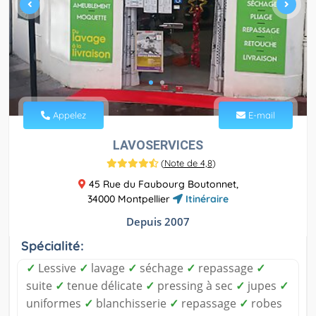
Appelez
E-mail
LAVOSERVICES
(
Note de 4,8
)
45 Rue du Faubourg Boutonnet,
34000 Montpellier
Itinéraire
Depuis 2007
Spécialité:
✓
Lessive
✓
lavage
✓
séchage
✓
repassage
✓
suite
✓
tenue délicate
✓
pressing à sec
✓
jupes
✓
uniformes
✓
blanchisserie
✓
repassage
✓
robes