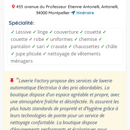
455 avenue du Professeur Etienne Antonelli, Antonelli,
34000 Montpellier
Itinéraire
Spécialité:
✓
Lessive
✓
linge
✓
couverture
✓
couette
✓
couette
✓
robe
✓
uniformes
✓
chemise
✓
pantalon
✓
sari
✓
cravate
✓
chaussettes
✓
châle
✓
jupe plissée
✓
nettoyage de vêtements
ménagers
"
Laverie Factory propose des services de laverie
automatique Electrolux à des prix abordables. La
boutique dispose d’un espace agréable et propre, avec
une atmosphère fraîche et désinfectée. Ils assurent les
plus hauts standards de propreté et d’hygiène grâce à
leurs technologies de pointe pour un service de
nettoyage confortable. La boutique dispose
d’équipements performants et écologiques pour