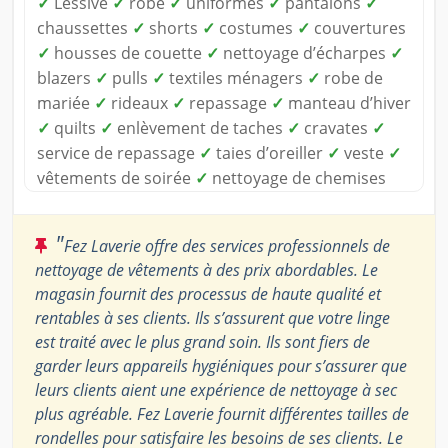
✓
Lessive
✓
robe
✓
uniformes
✓
pantalons
✓
chaussettes
✓
shorts
✓
costumes
✓
couvertures
✓
housses de couette
✓
nettoyage d’écharpes
✓
blazers
✓
pulls
✓
textiles ménagers
✓
robe de
mariée
✓
rideaux
✓
repassage
✓
manteau d’hiver
✓
quilts
✓
enlèvement de taches
✓
cravates
✓
service de repassage
✓
taies d’oreiller
✓
veste
✓
vêtements de soirée
✓
nettoyage de chemises
"
Fez Laverie offre des services professionnels de
nettoyage de vêtements à des prix abordables. Le
magasin fournit des processus de haute qualité et
rentables à ses clients. Ils s’assurent que votre linge
est traité avec le plus grand soin. Ils sont fiers de
garder leurs appareils hygiéniques pour s’assurer que
leurs clients aient une expérience de nettoyage à sec
plus agréable. Fez Laverie fournit différentes tailles de
rondelles pour satisfaire les besoins de ses clients. Le