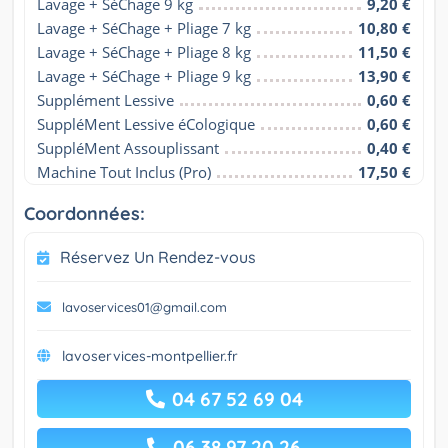
Lavage + SéChage 9 kg
9,20 €
Lavage + SéChage + Pliage 7 kg
10,80 €
Lavage + SéChage + Pliage 8 kg
11,50 €
Lavage + SéChage + Pliage 9 kg
13,90 €
Supplément Lessive
0,60 €
SuppléMent Lessive éCologique
0,60 €
SuppléMent Assouplissant
0,40 €
Machine Tout Inclus (Pro)
17,50 €
Coordonnées:
Réservez Un Rendez-vous
lavoservices01@gmail.com
lavoservices-montpellier.fr
04 67 52 69 04
06 38 97 20 26