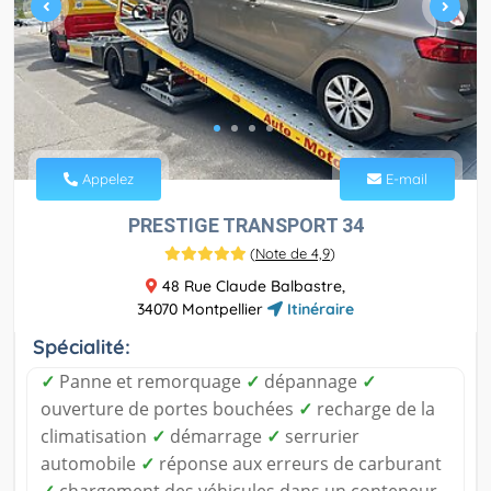
Appelez
E-mail
PRESTIGE TRANSPORT 34
(
Note de 4,9
)
48 Rue Claude Balbastre,
34070 Montpellier
Itinéraire
Spécialité:
✓
Panne et remorquage
✓
dépannage
✓
ouverture de portes bouchées
✓
recharge de la
climatisation
✓
démarrage
✓
serrurier
automobile
✓
réponse aux erreurs de carburant