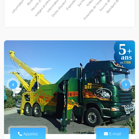
5
+
ans
TBR
en
Appelez
E-mail