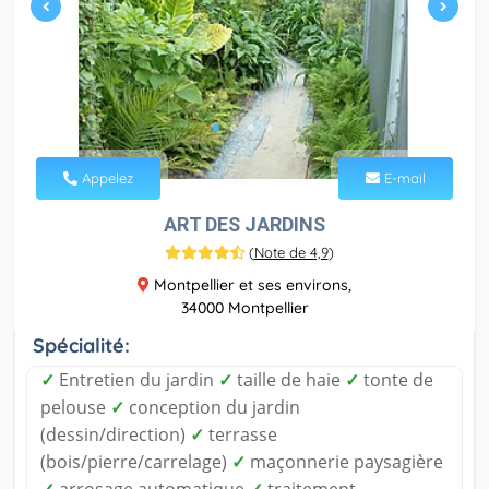
Appelez
E-mail
ART DES JARDINS
(
Note de 4,9
)
Montpellier et ses environs,
34000 Montpellier
Spécialité:
✓
Entretien du jardin
✓
taille de haie
✓
tonte de
pelouse
✓
conception du jardin
(dessin/direction)
✓
terrasse
(bois/pierre/carrelage)
✓
maçonnerie paysagière