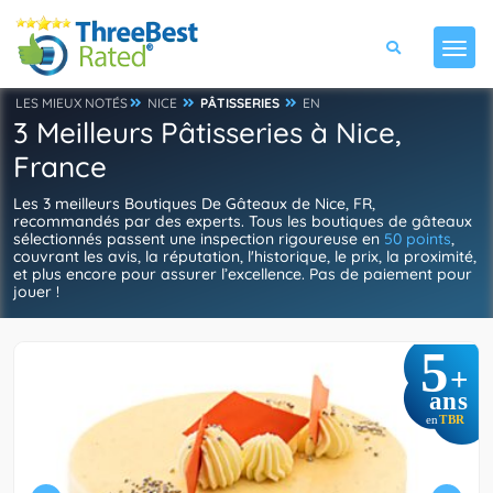
LES MIEUX NOTÉS
NICE
PÂTISSERIES
EN
3 Meilleurs Pâtisseries à Nice,
France
Les 3 meilleurs Boutiques De Gâteaux de Nice, FR,
recommandés par des experts. Tous les boutiques de gâteaux
sélectionnés passent une inspection rigoureuse en
50 points
,
couvrant les avis, la réputation, l'historique, le prix, la proximité,
et plus encore pour assurer l’excellence. Pas de paiement pour
jouer !
5
+
ans
TBR
en