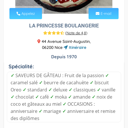
Appelez
E-mail
LA PRINCESSE BOULANGERIE
(
Note de 4,8
)
44 Avenue Saint-Augustin,
06200 Nice
Itinéraire
Depuis 1970
Spécialité:
✓
SAVEURS DE GÂTEAU : Fruit de la passion
✓
caramel salé
✓
beurre de cacahuète
✓
biscuit
Oreo
✓
standard
✓
deluxe
✓
classiques
✓
vanille
✓
chocolat
✓
café
✓
moka
✓
amande
✓
noix de
coco et gâteaux au miel
✓
OCCASIONS :
anniversaire
✓
mariage
✓
anniversaire et remise
des diplômes