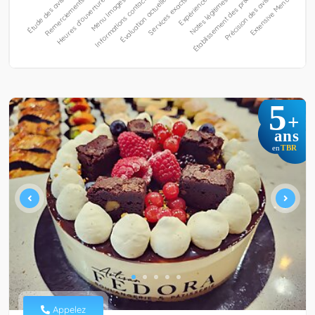
5
+
ans
TBR
en
Appelez