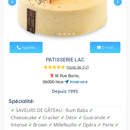
Appelez
E-mail
PATISSERIE LAC
(
Note de 5,0
)
18 Rue Barla,
06000 Nice
Itinéraire
Depuis 1995
Spécialité:
✓
SAVEURS DE GÂTEAU : Rum Baba
✓
Cheesecake
✓
Cracker
✓
Désir
✓
Guerande
✓
Intense
✓
Brown
✓
Millefeuille
✓
Opéra
✓
Perle
✓