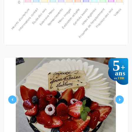
5
+
ans
TBR
en