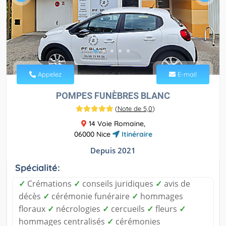
Appelez
E-mail
POMPES FUNÈBRES BLANC
(
Note de 5,0
)
14 Voie Romaine,
06000 Nice
Itinéraire
Depuis 2021
Spécialité:
✓
Crémations
✓
conseils juridiques
✓
avis de
décès
✓
cérémonie funéraire
✓
hommages
floraux
✓
nécrologies
✓
cercueils
✓
fleurs
✓
hommages centralisés
✓
cérémonies