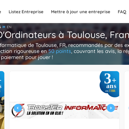
e
Listez Entreprise
Mettre à jour une entreprise
FAQ
S
EN
D'Ordinateurs à Toulouse, Fra
nformatique de Toulouse, FR, recommandés par des ex
ection rigoureuse en
50 points
, couvrant les avis, la ré
e paiement pour jouer !
3
+
+
s
ans
R
TBR
en