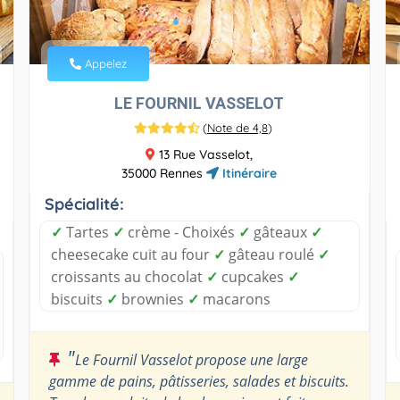
Appelez
LE FOURNIL VASSELOT
(
Note de 4,8
)
13 Rue Vasselot,
35000 Rennes
Itinéraire
Spécialité:
✓
Tartes
✓
crème - Choixés
✓
gâteaux
✓
cheesecake cuit au four
✓
gâteau roulé
✓
croissants au chocolat
✓
cupcakes
✓
biscuits
✓
brownies
✓
macarons
"
Le Fournil Vasselot propose une large
gamme de pains, pâtisseries, salades et biscuits.