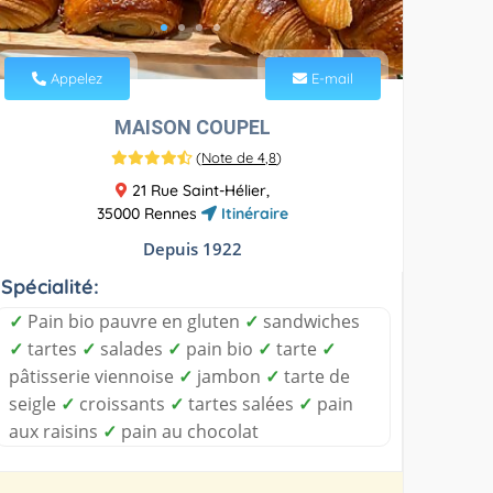
Appelez
E-mail
MAISON COUPEL
(
Note de 4,8
)
21 Rue Saint-Hélier,
35000 Rennes
Itinéraire
Depuis 1922
Spécialité:
✓
Pain bio pauvre en gluten
✓
sandwiches
✓
tartes
✓
salades
✓
pain bio
✓
tarte
✓
pâtisserie viennoise
✓
jambon
✓
tarte de
seigle
✓
croissants
✓
tartes salées
✓
pain
aux raisins
✓
pain au chocolat