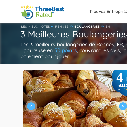
Trouvez Entrepris
LES MIEUX NOTÉS
RENNES
BOULANGERIES
EN
3 Meilleures Boulangerie
Les 3 meilleurs boulangeries de Rennes, FR,
rigoureuse en
50 points
, couvrant les avis, l
paiement pour jouer !
4
an
TB
en