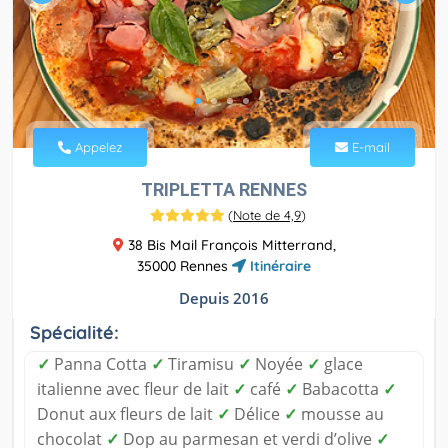
Appelez
E-mail
TRIPLETTA RENNES
(
Note de 4,9
)
38 Bis Mail François Mitterrand,
35000 Rennes
Itinéraire
Depuis 2016
Spécialité:
✓
Panna Cotta
✓
Tiramisu
✓
Noyée
✓
glace
italienne avec fleur de lait
✓
café
✓
Babacotta
✓
Donut aux fleurs de lait
✓
Délice
✓
mousse au
chocolat
✓
Dop au parmesan et verdi d’olive
✓