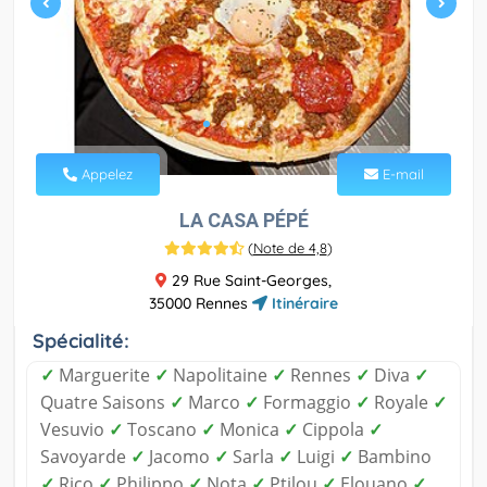
Appelez
E-mail
LA CASA PÉPÉ
(
Note de 4,8
)
29 Rue Saint-Georges,
35000 Rennes
Itinéraire
Spécialité:
✓
Marguerite
✓
Napolitaine
✓
Rennes
✓
Diva
✓
Quatre Saisons
✓
Marco
✓
Formaggio
✓
Royale
✓
Vesuvio
✓
Toscano
✓
Monica
✓
Cippola
✓
Savoyarde
✓
Jacomo
✓
Sarla
✓
Luigi
✓
Bambino
✓
Rico
✓
Philippo
✓
Nota
✓
Ptilou
✓
Elouano
✓