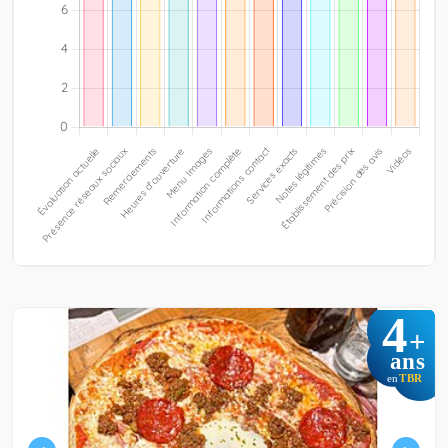
4
+
ans
TBR
en