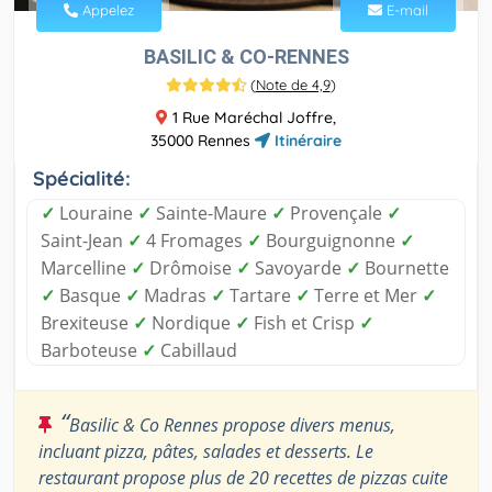
Appelez
E-mail
BASILIC & CO-RENNES
(
Note de 4,9
)
1 Rue Maréchal Joffre,
35000 Rennes
Itinéraire
Spécialité:
✓
Louraine
✓
Sainte-Maure
✓
Provençale
✓
Saint-Jean
✓
4 Fromages
✓
Bourguignonne
✓
Marcelline
✓
Drômoise
✓
Savoyarde
✓
Bournette
✓
Basque
✓
Madras
✓
Tartare
✓
Terre et Mer
✓
Brexiteuse
✓
Nordique
✓
Fish et Crisp
✓
Barboteuse
✓
Cabillaud
“
Basilic & Co Rennes propose divers menus,
incluant pizza, pâtes, salades et desserts. Le
restaurant propose plus de 20 recettes de pizzas cuite