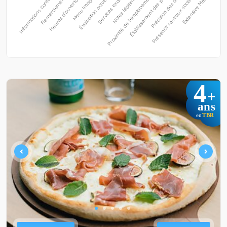
4
+
ans
TBR
en