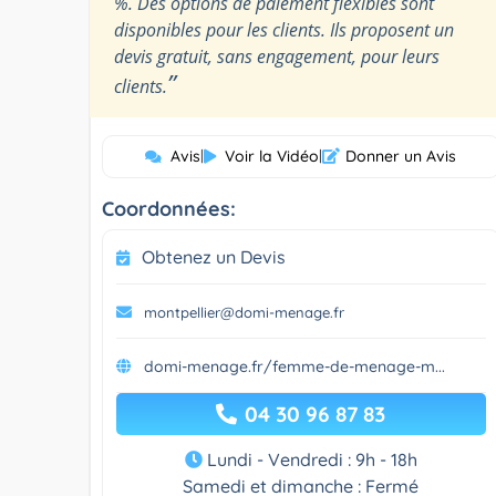
%. Des options de paiement flexibles sont
disponibles pour les clients. Ils proposent un
devis gratuit, sans engagement, pour leurs
”
clients.
Avis
|
Voir la Vidéo
|
Donner un Avis
Coordonnées:
Obtenez un Devis
montpellier@domi-menage.fr
domi-menage.fr/femme-de-menage-m...
04 30 96 87 83
Lundi - Vendredi : 9h - 18h
Samedi et dimanche : Fermé