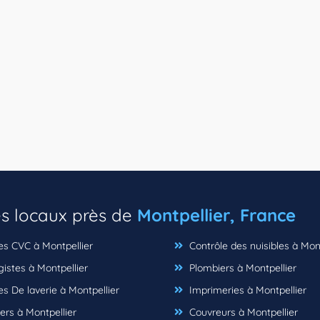
es locaux près de
Montpellier, France
es CVC à Montpellier
Contrôle des nuisibles à Mont
istes à Montpellier
Plombiers à Montpellier
s De laverie à Montpellier
Imprimeries à Montpellier
ers à Montpellier
Couvreurs à Montpellier