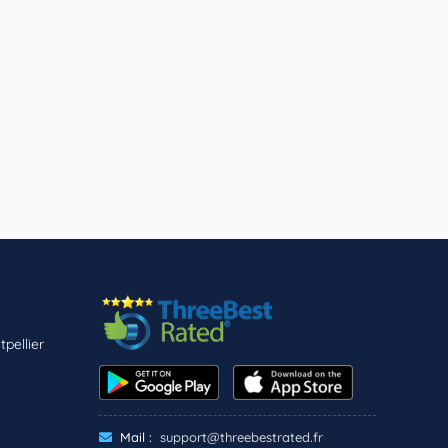
pellier
Mail :
support@threebestrated.fr