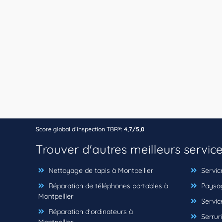
Score global d’inspection TBR®:
4,7/5,0
Trouver d'autres meilleurs servic
Nettoyage de tapis à Montpellier
Servic
Réparation de téléphones portables à
Paysag
Montpellier
Service
Réparation d'ordinateurs à
Serruri
Montpellier