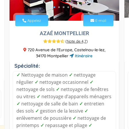
Appelez
E-mail
AZAÉ MONTPELLIER
(
Note de 4,7
)
720 Avenue de l'Europe, Castelnau-le-lez,
34170 Montpellier
Itinéraire
Spécialité:
✓
Nettoyage de maison
✓
nettoyage
régulier
✓
nettoyage occasionnel
✓
nettoyage de sols
✓
nettoyage de fenêtres
ou vitres
✓
nettoyage d’appareils ménagers
✓
nettoyage de salle de bain
✓
entretien
des sols
✓
gestion de la lessive
✓
enlèvement de poussière
✓
nettoyage de
printemps
✓
repassage et pliage
✓