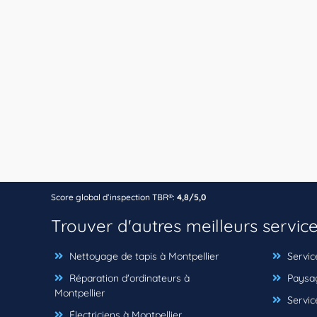
Score global d’inspection TBR®:
4,8/5,0
Trouver d'autres meilleurs servic
Nettoyage de tapis à Montpellier
Servic
Réparation d'ordinateurs à
Paysag
Montpellier
Service
Électriciens à Montpellier