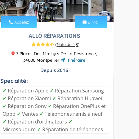
Appelez
E-mail
ALLÔ RÉPARATIONS
(
Note de 4,8
)
7 Places Des Martyrs De La Résistance,
34000 Montpellier
Itinéraire
Depuis 2016
Spécialité:
✓
Réparation Apple
✓
Réparation Samsung
✓
Réparation Xiaomi
✓
Réparation Huawei
✓
Réparation Sony
✓
Réparation OnePlus et
Oppo
✓
Ventes
✓
Téléphones remis à neuf
✓
Réparation d’ordinateurs
✓
Microsoudure
✓
Réparation de téléphones