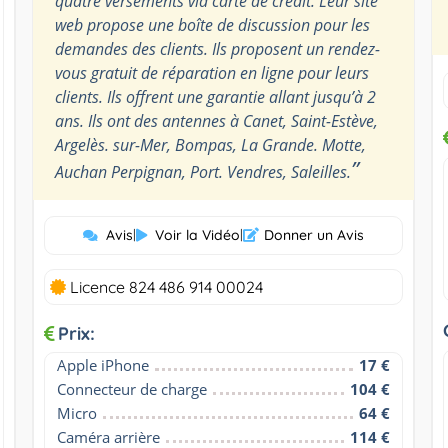
quatre versements via carte de crédit. Leur site
web propose une boîte de discussion pour les
demandes des clients. Ils proposent un rendez-
vous gratuit de réparation en ligne pour leurs
clients. Ils offrent une garantie allant jusqu’à 2
ans. Ils ont des antennes à Canet, Saint-Estève,
Argelès. sur-Mer, Bompas, La Grande. Motte,
”
Auchan Perpignan, Port. Vendres, Saleilles.
Avis
|
Voir la Vidéo
|
Donner un Avis
Licence 824 486 914 00024
Prix:
Apple iPhone
17 €
Connecteur de charge
104 €
Micro
64 €
Caméra arrière
114 €