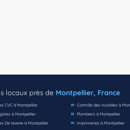
es locaux près de
Montpellier, France
es CVC à Montpellier
Contrôle des nuisibles à Mont
istes à Montpellier
Plombiers à Montpellier
s De laverie à Montpellier
Imprimeries à Montpellier