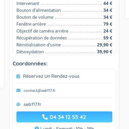
Intervenant
44 €
Bouton d’alimentation
34 €
Bouton de volume
34 €
Fenêtre arrière
79 €
Objectif de caméra arrière
24 €
Récupération de données
59 €
Réinitialisation d’usine
29,90 €
Désoxydation
39,90 €
Coordonnées:
Réservez Un Rendez-vous
contact@seb117.fr
seb117.fr
04 34 12 55 42
Lundi - Samedi : 10h - 18h