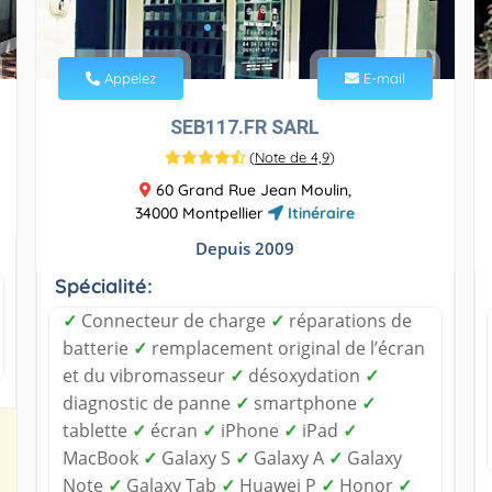
Appelez
E-mail
SEB117.FR SARL
(
Note de 4,9
)
60 Grand Rue Jean Moulin,
34000 Montpellier
Itinéraire
Depuis 2009
Spécialité:
✓
Connecteur de charge
✓
réparations de
batterie
✓
remplacement original de l’écran
et du vibromasseur
✓
désoxydation
✓
diagnostic de panne
✓
smartphone
✓
tablette
✓
écran
✓
iPhone
✓
iPad
✓
MacBook
✓
Galaxy S
✓
Galaxy A
✓
Galaxy
Note
✓
Galaxy Tab
✓
Huawei P
✓
Honor
✓