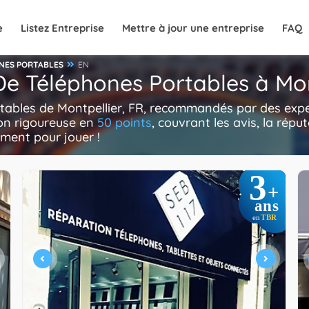
e
Listez Entreprise
Mettre à jour une entreprise
FAQ
NES PORTABLES
EN
De Téléphones Portables à Mon
rtables de Montpellier, FR, recommandés par des expe
ion rigoureuse en
50 points
, couvrant les avis, la réputa
ement pour jouer !
3
+
ans
TBR
en